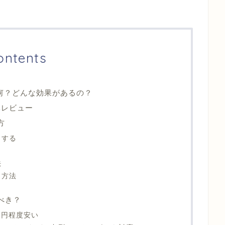
ontents
何？どんな効果があるの？
体レビュー
方
トする
法
ト方法
うべき？
0円程度安い