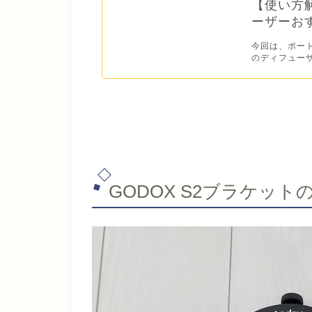
【使い方
ーザーお
今回は、ポー
のディフューザ
GODOX S2ブラケッ