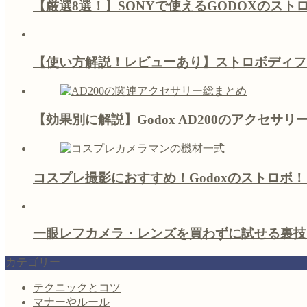
【厳選8選！】SONYで使えるGODOXのス
【使い方解説！レビューあり】ストロボディフ
【効果別に解説】Godox AD200のアクセサ
コスプレ撮影におすすめ！Godoxのストロボ
一眼レフカメラ・レンズを買わずに試せる裏技
カテゴリー
テクニックとコツ
マナーやルール