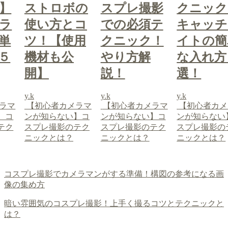
】
ストロボの
スプレ撮影
クニック
ラ
使い方とコ
での必須テ
キャッチ
単
ツ！【使用
クニック！
イトの簡
５
機材も公
やり方解
な入れ方
開】
説！
選！
y.k
y.k
y.k
ラマ
【初心者カメラマ
【初心者カメラマ
【初心者カメ
】コ
ンが知らない】コ
ンが知らない】コ
ンが知らない
テク
スプレ撮影のテク
スプレ撮影のテク
スプレ撮影の
ニックとは？
ニックとは？
ニックとは？
コスプレ撮影でカメラマンがする準備！構図の参考になる画
像の集め方
暗い雰囲気のコスプレ撮影！上手く撮るコツとテクニックと
は？