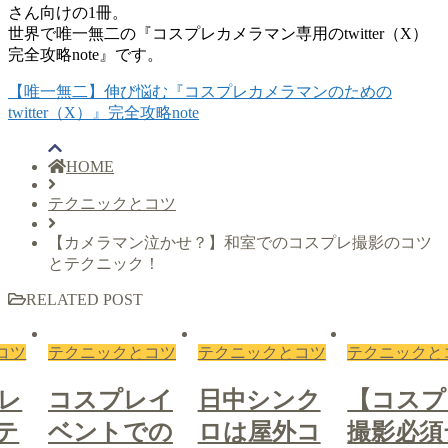
さん向けの1冊。
世界で唯一無二の『コスプレカメラマン専用のtwitter（X）
完全攻略note』です。
【唯一無二】伸び悩む『コスプレカメラマンのための
twitter（X）』完全攻略note
HOME
テクニックとコツ
【カメラマン泣かせ？】和室でのコスプレ撮影のコツ
とテクニック！
RELATED POST
コツ
テクニックとコツ
テクニックとコツ
テクニックと
レ
コスプレイ
日中シンク
【コスプ
テ
ベントでの
ロは屋外コ
撮影必須