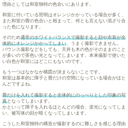
理由としては和室独特の色合いにあります。
和室に付いている照明はオレンジかかっている場合が多く、
また和室の畳の色合いと相まって、何とも言えない混ざり合
った色になります。
そのため
通常のホワイトバランスで撮影すると顔や衣装が全
体的にオレンジかかってしまい
、うまく撮影できません。
バウンス撮影などをしても、天井も木の色がそのままのこと
が多いので茶色い光となってしまいます。本来撮影で使いた
い白色が和室にはどこにもないのです。
もう一つはなかなか構図が決まらないことです。
和室は基本的に障子と畳だけの空間になっている場合がほと
んどですよね。
畳だけを入れて撮影すると全体的にのっぺりとした印象の写
真
となってしまいます。
かといって障子を入れるほとんどの場合、逆光になってしま
い、被写体の顔が暗くなってしまいます。
こうした和室独特の構造が撮影するのに難しさを感じる理由