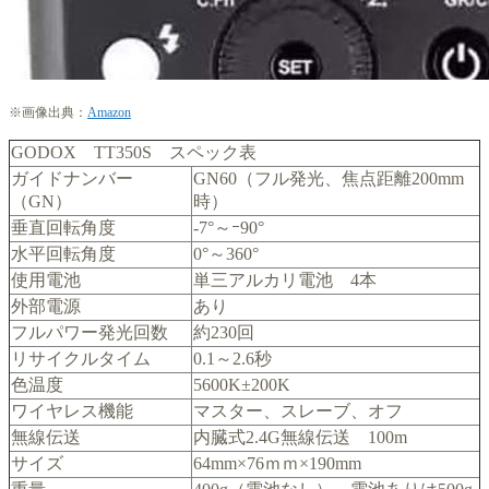
※画像出典：
Amazon
GODOX TT350S スペック表
ガイドナンバー
GN60（フル発光、焦点距離200mm
（GN）
時）
垂直回転角度
-7°～ｰ90°
水平回転角度
0°～360°
使用電池
単三アルカリ電池 4本
外部電源
あり
フルパワー発光回数
約230回
リサイクルタイム
0.1～2.6秒
色温度
5600K±200K
ワイヤレス機能
マスター、スレーブ、オフ
無線伝送
内臓式2.4G無線伝送 100m
サイズ
64mm×76ｍｍ×190mm