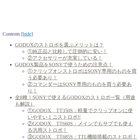
Contents
[
hide
]
GODOXのストロボを選ぶメリットは？
①純正品と比較して圧倒的に安い！
②アクセサリーが充実している！
GODOX製品をSONYで使うための注意点！
①クリップオンストロボはSONY専用のものを買
う必要あり！
②コマンダーはSONY専用のものを買う必要あ
り！
全8種！SONYで使えるGODOXのストロボ一覧（用途
も解説）
①GODOX TT350S：軽量でクリップオンに使
いやすいミニストロボ!!
②GODOX TT660S：メインでもサブでも使え
る汎用ストロボ！
③GODOX TT685S：TTL機能搭載のストロボ！