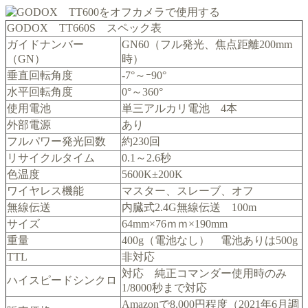
GODOX TT660S スペック表
ガイドナンバー
GN60（フル発光、焦点距離200mm
（GN）
時）
垂直回転角度
-7°～ｰ90°
水平回転角度
0°～360°
使用電池
単三アルカリ電池 4本
外部電源
あり
フルパワー発光回数
約230回
リサイクルタイム
0.1～2.6秒
色温度
5600K±200K
ワイヤレス機能
マスター、スレーブ、オフ
無線伝送
内臓式2.4G無線伝送 100m
サイズ
64mm×76ｍｍ×190mm
重量
400g（電池なし） 電池ありは500g
TTL
非対応
対応 純正コマンダー使用時のみ
ハイスピードシンクロ
1/8000秒まで対応
Amazonで8,000円程度（2021年6月調