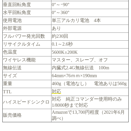
垂直回転角度
0°～ｰ90°
水平回転角度
0°～360°
使用電池
単三アルカリ電池 4本
外部電源
あり
フルパワー発光回数
約230回
リサイクルタイム
0.1～2.6秒
色温度
5600K±200K
ワイヤレス機能
マスター、スレーブ、オフ
無線伝送
内臓式2.4G無線伝送 100m
サイズ
64mm×76ｍｍ×190mm
重量
460g（電池なし） 電池ありは560g
対応
TTL
対応 純正コマンダー使用時のみ
ハイスピードシンクロ
1/8000秒まで対応
Amazonで13,700円程度（2021年6月
販売価格
調べ）