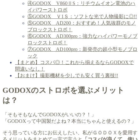
④GODOX V860ⅡS：リチウムイオン電池のハ
イパワーストロボ
⑤GODOX Ｖ1Ｓ：ソフトな光で人物撮影に◎!!
⑤GODOX AD200：おすすめ！人気抜群のモノ
ブロックストロボ！
⑥GODOX AD300pro：強力なハイパワーモノブ
ロックストロボ！
⑦GODOX AD100pro：新発売の超小型モノブロ
ック
【まとめ】コスパ◎！これから揃えるならGODOXで
間違いなし！
【おまけ】撮影機材を少しでも安く買う裏技!!
GODOXのストロボを選ぶメリット
は？
「そもそもなんでGODOXがいいの？！」
「GODOXって中国製だよね？本当にちゃんと使えるの？」
そう思っている方にお伝えしたい、私がＧＯＤＯＸを愛用す
るメリットをまとめて一言で言うと
「コスパが良くて、使い