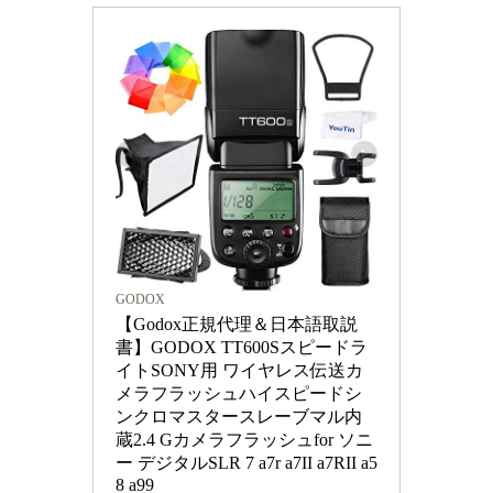
GODOX
【Godox正規代理＆日本語取説
書】GODOX TT600Sスピードラ
イトSONY用 ワイヤレス伝送カ
メラフラッシュハイスピードシ
ンクロマスタースレーブマル内
蔵2.4 Gカメラフラッシュfor ソニ
ー デジタルSLR 7 a7r a7II a7RII a5
8 a99