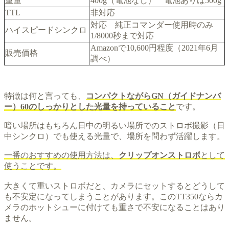
重量
400g（電池なし） 電池ありは500g
TTL
非対応
対応 純正コマンダー使用時のみ
ハイスピードシンクロ
1/8000秒まで対応
Amazonで10,600円程度（2021年6月
販売価格
調べ）
特徴は何と言っても、
コンパクトながらGN（ガイドナンバ
ー）60のしっかりとした光量を持っていること
です。
暗い場所はもちろん日中の明るい場所でのストロボ撮影（日
中シンクロ）でも使える光量で、場所を問わず活躍します。
一番のおすすめの使用方法は、
クリップオンストロボ
として
使うことです。
大きくて重いストロボだと、カメラにセットするとどうして
も不安定になってしまうことがあります。このTT350ならカ
メラのホットシューに付けても重さで不安になることはあり
ません。