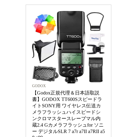
GODOX
【Godox正規代理＆日本語取説
書】GODOX TT600Sスピードラ
イトSONY用 ワイヤレス伝送カ
メラフラッシュハイスピードシ
ンクロマスタースレーブマル内
蔵2.4 Gカメラフラッシュfor ソニ
ー デジタルSLR 7 a7r a7II a7RII a5