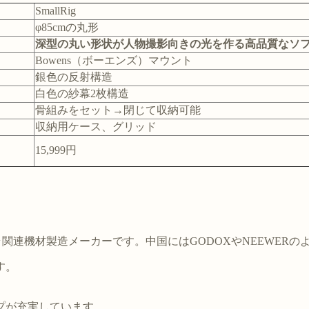
SmallRig
φ85cmの丸形
深型の丸い形状が人物撮影向きの光を作る高品質なソ
Bowens（ボーエンズ）マウント
銀色の反射構造
白色の紗幕2枚構造
骨組みをセット→閉じて収納可能
収納用ケース、グリッド
15,999円
いカメラ関連機材製造メーカーです。中国にはGODOXやNEEWE
す。
プが充実しています。