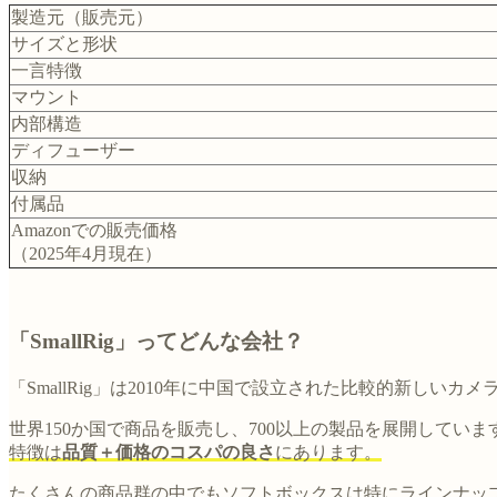
製造元（販売元）
サイズと形状
一言特徴
マウント
内部構造
ディフューザー
収納
付属品
Amazonでの販売価格
（2025年4月現在）
「SmallRig」ってどんな会社？
「SmallRig」は2010年に中国で設立された比較的新し
世界150か国で商品を販売し、700以上の製品を展開していま
特徴は
品質＋価格のコスパの良さ
にあります。
たくさんの商品群の中でもソフトボックスは特にラインナッ