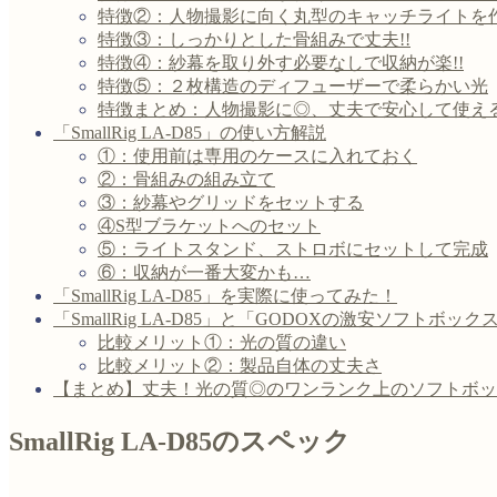
特徴②：人物撮影に向く丸型のキャッチライトを
特徴③：しっかりとした骨組みで丈夫!!
特徴④：紗幕を取り外す必要なしで収納が楽!!
特徴⑤：２枚構造のディフューザーで柔らかい光
特徴まとめ：人物撮影に◎、丈夫で安心して使える
「SmallRig LA-D85」の使い方解説
①：使用前は専用のケースに入れておく
②：骨組みの組み立て
③：紗幕やグリッドをセットする
④S型ブラケットへのセット
⑤：ライトスタンド、ストロボにセットして完成
⑥：収納が一番大変かも…
「SmallRig LA-D85」を実際に使ってみた！
「SmallRig LA-D85」と「GODOXの激安ソフト
比較メリット①：光の質の違い
比較メリット②：製品自体の丈夫さ
【まとめ】丈夫！光の質◎のワンランク上のソフトボッ
SmallRig LA-D85のスペック