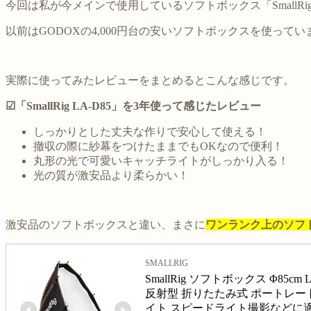
今回は私が今メインで使用しているソフトボックス「SmallRig
以前はGODOXの4,000円台の安いソフトボックスを使っ
実際に使ってみたレビューをまとめるとこんな感じです。
☑「SmallRig LA-D85」を3年使って感じたレビュー
しっかりとした丈夫な作りで安心して使える！
撤収の際に紗幕をつけたままでもOKなので便利！
丸形の光で可愛いキャッチライトがしっかり入る！
光の質が激安品より柔らかい！
激安品のソフトボックスと違い、まさに
ワンランク上のソフ
SMALLRIG
SmallRig ソフトボックス Φ85c
反射型 折りたたみ式 ポートレート
イト スピードライト撮影などに適用 