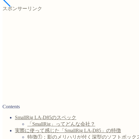
スポンサーリンク
Contents
SmallRig LA-D85のスペック
「SmallRig」ってどんな会社？
実際に使って感じた「SmallRig LA-D85」の特徴
特徴①：影のメリハリが付く深型のソフトボック