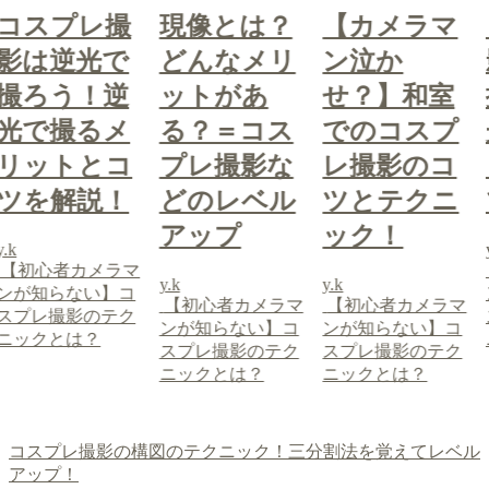
撮
現像とは？
【カメラマ
コスプレ
で
どんなメリ
ン泣か
影は逆光
逆
ットがあ
せ？】和室
撮ろう！
メ
る？＝コス
でのコスプ
光で撮る
コ
プレ撮影な
レ撮影のコ
リットと
！
どのレベル
ツとテクニ
ツを解説
アップ
ック！
y.k
ラマ
【初心者カメ
y.k
y.k
】コ
ンが知らない
【初心者カメラマ
【初心者カメラマ
テク
スプレ撮影の
ンが知らない】コ
ンが知らない】コ
ニックとは？
スプレ撮影のテク
スプレ撮影のテク
ニックとは？
ニックとは？
コスプレ撮影の構図のテクニック！三分割法を覚えてレベル
アップ！