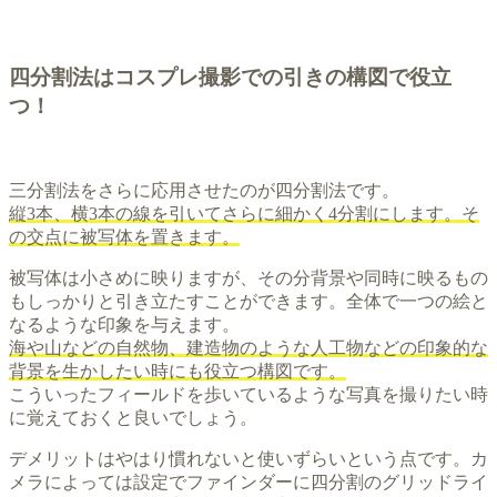
四分割法はコスプレ撮影での引きの構図で役立
つ！
三分割法をさらに応用させたのが四分割法です。
縦3本、横3本の線を引いてさらに細かく4分割にします。そ
の交点に被写体を置きます。
被写体は小さめに映りますが、その分背景や同時に映るもの
もしっかりと引き立たすことができます。全体で一つの絵と
なるような印象を与えます。
海や山などの自然物、建造物のような人工物などの印象的な
背景を生かしたい時にも役立つ構図です。
こういったフィールドを歩いているような写真を撮りたい時
に覚えておくと良いでしょう。
デメリットはやはり慣れないと使いずらいという点です。カ
メラによっては設定でファインダーに四分割のグリッドライ