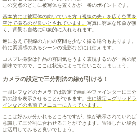
この交点のどこに被写体を置くかが一番のポイントです。
基本的には被写体の向いている方（視線の先）を広く空間を
空けて撮るのが良いとされています。
写真に窮屈な印象が無
く、背景も自然に印象的に入れられます。
逆にあえて視線の方向の空間を少なく撮る場合もあります。
特に緊張感のあるシーンの撮影などには使えます。
コスプレ撮影は作品の雰囲気をうまく表現するのが一番の醍
醐味ですので、ここは状況によって使いこなしましょう。
カメラの設定で三分割法の線が引ける！
一眼レフなどのカメラでは設定で画面やファインダーに三分
割の線を表示させることができます。
主に設定→グリッドラ
インなどの名前でメニューに入っています。
ここは好みが分かれるところですが、線が表示されていれば
意識して三分割に合わせることができます。習得したい場合
は活用してみると良いでしょう。