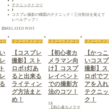
テクニックとコツ
コスプレ撮影の構図のテクニック！三分割法を覚えて
レベルアップ！
RELATED POST
コツ
テクニックとコツ
テクニックとコツ
テクニックと
レ
【初心者カ
【かっこい
【コスプ
ト
メラマン向
いコスプレ
撮影】ス
あ
け】コスプ
撮影】スト
ロボ1灯
る
レイベント
ロボでフレ
ると出来
ン
での撮影方
アを入れる
ライティ
と
法のコツ！
テクニッ
グ方法ま
ク！
め！
y.k
【初心者カメラマ