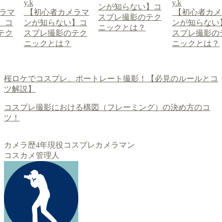
y.k
y.k
ンが知らない】コ
ラマ
【初心者カメラマ
【初心者カメ
スプレ撮影のテク
】コ
ンが知らない】コ
ンが知らない
ニックとは？
テク
スプレ撮影のテク
スプレ撮影の
ニックとは？
ニックとは？
桜ロケでコスプレ、ポートレート撮影！【必見のルールとコ
ツ解説】
コスプレ撮影における構図（フレーミング）の決め方のコ
ツ！
カメラ歴4年現役コスプレカメラマン
コスカメ管理人