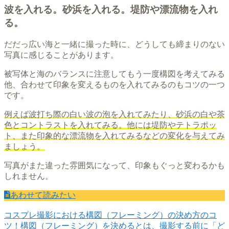
波を入れる。砂浜を入れる。堤防や漂流物を入れ
る。
だだっ広い海と一緒に撮った時に、どうしても締まりのない
写真に感じることがあります。
被写体と海のバランスに注意してもう一度構図を考えてみる
他、合わせて印象を変えるものを入れてみるのもコツの一つ
です。
例えば波打ち際の白い波の泡を入れてみたり、砂浜の白や茶
色とコントラストを入れてみる。他には堤防やテトラポッ
ト、また印象的な漂流物を入れてみるなどの変化を与えてみ
ましょう。
写真がまた違った雰囲気になって、印象もぐっと変わるかも
しれません。
あわせて読みたい
コスプレ撮影における構図（フレーミング）の決め方のコ
ツ！
構図（フレーミング）を決めるとは、撮影する前に「ど