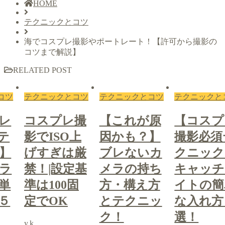
HOME
テクニックとコツ
海でコスプレ撮影やポートレート！【許可から撮影の
コツまで解説】
RELATED POST
コツ
テクニックとコツ
テクニックとコツ
テクニックと
撮
【これが原
【コスプレ
コスプレ
上
因かも？】
撮影必須テ
影でISO
厳
ブレないカ
クニック】
げすぎは
定基
メラの持ち
キャッチラ
禁！|設
固
方・構え方
イトの簡単
準は100
とテクニッ
な入れ方５
定でOK
ク！
選！
y.k