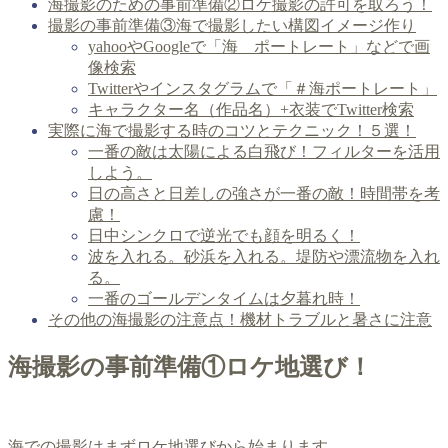
海撮影のための事前準備②ロケ撮影の許可を取ろう！
撮影の事前準備③海で撮影したい構図イメージ作り
yahooやGoogleで「海 ポートレート」などで画
像検索
Twitterやインスタグラムで「＃海ポートレート」
キャラクター名（作品名）+衣装でTwitter検索
実際に海で撮影する時のコツとテクニック！５選！
一番の敵は太陽による白飛び！フィルターを活用
しよう。
日の高さと日差しの強さが一番の敵！時間帯を考
慮！
日中シンクロで逆光でも顔を明るく！
波を入れる。砂浜を入れる。堤防や漂流物を入れ
る。
一番のゴールデンタイムは夕暮れ時！
その他の海撮影の注意点！機材トラブルと暑さに注意
海撮影の事前準備①ロケ地選び！
海での撮影はまずロケ地選びから始まります。