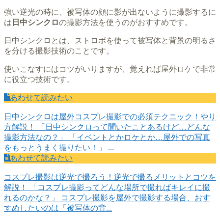
強い逆光の時に、被写体の顔に影が出ないように撮影するに
は
日中シンクロ
の撮影方法を使うのがおすすめです。
日中シンクロとは、ストロボを使って被写体と背景の明るさ
を分ける撮影技術のことです。
使いこなすにはコツがいりますが、覚えれば屋外ロケで非常
に役立つ技術です。
あわせて読みたい
日中シンクロは屋外コスプレ撮影での必須テクニック！やり
方解説！
「日中シンクロって聞いたことあるけど…どんな
撮影方法なの？」 「イベントとかロケとか…屋外での写真
をもっとうまく撮りたい！」 ...
あわせて読みたい
コスプレ撮影は逆光で撮ろう！逆光で撮るメリットとコツを
解説！
「コスプレ撮影ってどんな場所で撮ればキレイに撮
れるのかな？」 コスプレ撮影を屋外で撮影する場合、おす
すめしたいのは「被写体の背...