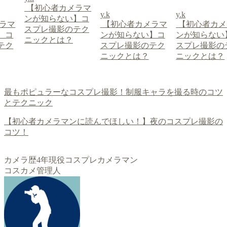
ラマ
【初心者カメ
y.k
y.k
】コ
ンが知らない
【初心者カメラマ
【初心者カメラマ
テク
スプレ撮影の
ンが知らない】コ
ンが知らない】コ
ニックとは？
スプレ撮影のテク
スプレ撮影のテク
ニックとは？
ニックとは？
最もポピュラーなコスプレ撮影！制服キャラを撮る時のコツ
とテクニック
【初心者カメラマンに読んでほしい！】夜のコスプレ撮影の
コツ！
カメラ歴4年現役コスプレカメラマン
コスカメ管理人