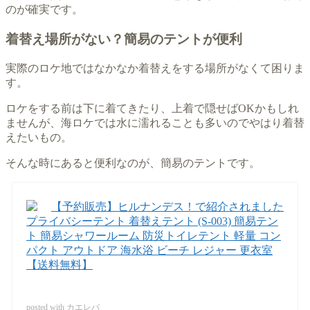
のが確実です。
着替え場所がない？簡易のテントが便利
実際のロケ地ではなかなか着替えをする場所がなくて困りま
す。
ロケをする前は下に着てきたり、上着で隠せばOKかもしれ
ませんが、海ロケでは水に濡れることも多いのでやはり着替
えたいもの。
そんな時にあると便利なのが、簡易のテントです。
【予約販売】ヒルナンデス！で紹介されました
プライバシーテント 着替えテント (S-003) 簡易テン
ト 簡易シャワールーム 防災トイレテント 軽量 コン
パクト アウトドア 海水浴 ビーチ レジャー 更衣室
【送料無料】
posted with
カエレバ