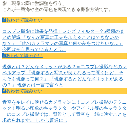
影→現像の際に微調整を行う」
これが一番海や空の青色を表現できる撮影方法です。
あわせて読みたい
コスプレ撮影に効果を発揮！レンズフィルター全5種類のま
とめ解説
「なんか写真に工夫を加えることはできないか
な？」 「他のカメラマンの写真と何か差をつけたいな…」
今回はそう思っているカメラ...
あわせて読みたい
現像とは？どんなメリットがある？＝コスプレ撮影などのレ
ベルアップ
「現像すると写真が良くなるって聞くけど、そ
もそも現像って何？」 「現像するとどんなメリットがある
の？」 現像とは一言で言うと...
あわせて読みたい
青空をキレイに映せるカメラマンに！コスプレ撮影のテクニ
ック！
明るい印象のキャラクターやアイドル等のキャラクタ
ーのコスプレ撮影では、背景として青空を一緒に映すことを
求められます。 しかし普通に...